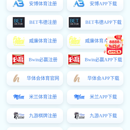
bob买球单无机非金属材料工程专业近5年本科生就业行业
2021-05-13
bob买球单无机非金属材料工程专业近5年本科生毕业去向
2021-05-13
毕业要求的内涵观测点
2021-05-13
毕业要求的文字表述
2021-05-13
专业培养目标与学校人才培养定位的关系
2021-05-13
毕业生服务领域、职业特征、人才定位以及职业能力预期
2021-05-13
培养目标文字描述（2018版）
2021-05-13
无机非金属材料工程专业简介
2020-10-02
bob买球单无机非金属材料工程专业本科生班主任教师名单
2020-10-02
共29条
1
2
下页
尾页
共2页